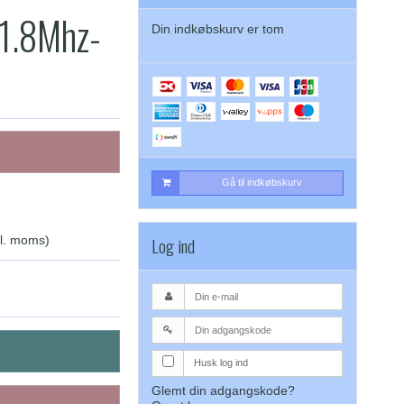
1.8Mhz-
Din indkøbskurv er tom
Gå til indkøbskurv
Log ind
kl. moms)
Husk log ind
Glemt din adgangskode?