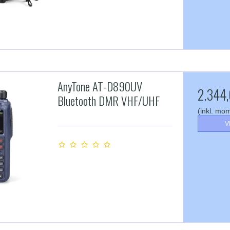
AnyTone AT-D890UV
2.344,
Bluetooth DMR VHF/UHF
(inkl. mo
V