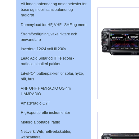
Alt innen antenner og antennefester for
base og mobil samt baluner og
radiorør
Dummyload for HF, VHF , SHF og mere
Strömförsörjning, växelriktare och
omvandlare
Invertere 12/24 volt til 230v
Lead Acid Solar og IT Telecom -
radiocom batteri pakker
LiFePO4 batteripakker for solar, hytte,
båt, hus
VHF UHF HAMRADIO OG 4m
HAMRADIO
Amatørradio QYT
RigExpert proffe instrumenter
Motorola portabel radio
Nettverk, Wifi, nettverkskabler,
webcamera