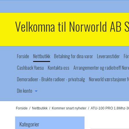
Velkomna til Norworld AB 
Forside
Nettbutikk
Betalning for dina varor
Leveranstider
För
Cashback Yaesu
Kontakta oss
Arrangementer og radiotreff Norw
Demoradioer - Brukte radioer - privatsalg
Norworld værstasjoner N
Din konto
Forside
/
Nettbutikk
/
Kommer snart nyheter
/
ATU-100 PRO 1.8Mhz-
Kategorier