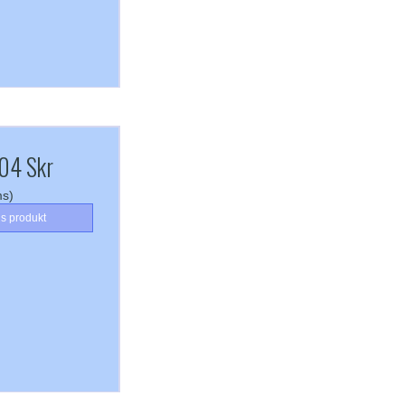
04 Skr
ms)
is produkt