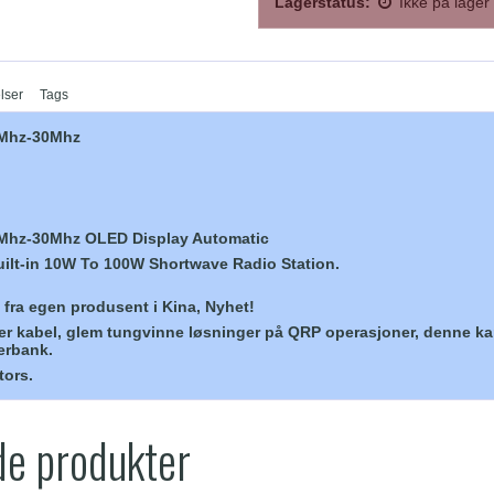
Lagerstatus:
Ikke på lager
lser
Tags
8Mhz-30Mhz
Mhz-30Mhz OLED Display Automatic
ilt-in 10W To 100W Shortwave Radio Station.
 fra egen produsent i Kina, Nyhet!
r kabel, glem tungvinne løsninger på QRP operasjoner, denne k
erbank.
ors.
de produkter