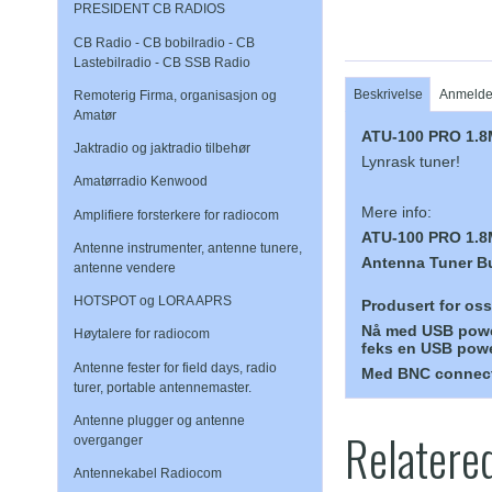
PRESIDENT CB RADIOS
CB Radio - CB bobilradio - CB
Lastebilradio - CB SSB Radio
Beskrivelse
Anmelde
Remoterig Firma, organisasjon og
Amatør
ATU-100 PRO 1.
Jaktradio og jaktradio tilbehør
Lynrask tuner!
Amatørradio Kenwood
Mere info:
Amplifiere forsterkere for radiocom
ATU-100 PRO 1.8
Antenne instrumenter, antenne tunere,
Antenna Tuner Bu
antenne vendere
HOTSPOT og LORA APRS
Produsert for oss
Nå med USB powe
Høytalere for radiocom
feks en USB pow
Antenne fester for field days, radio
Med BNC connect
turer, portable antennemaster.
Antenne plugger og antenne
Relatere
overganger
Antennekabel Radiocom