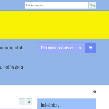
Søg
fon och öppettider
Din indkøbskurv er tom
g, modifikasjoner
Indkøbskurv