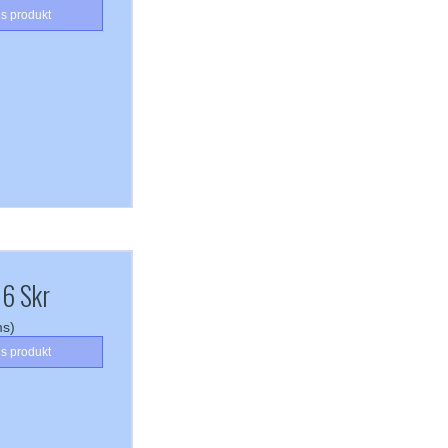
is produkt
06 Skr
ms)
is produkt