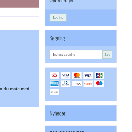
Opret bruger
Log ind
Søgning
Søg
an du mate med
Nyheder