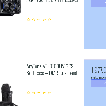
V
AnyTone AT-D168UV GPS +
1.977,
Soft case – DMR Dual band
(inkl. mo
V