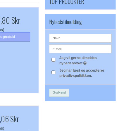
TOP PRODUKTER
,80 Skr
Nyhedstilmelding
ms)
is produkt
Jeg vil gerne tilmeldes
nyhedsbrevet
Jeg har læst og accepterer
privatlivspolitikken.
Godkend
,06 Skr
ms)