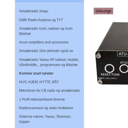
Udsolgt
Amatørradio Xiegu
DMR Radio Anytone og TYT
Amatørradio Icom, radioer og Icom
tilbehør
Acom amplifiers and accesories
Amatørradio 10m allmode også cw
Amatørradio Yaesu HF radioer, mobile,
håndholdte, , programvare og tilbehør
Kommer snart nyheter
HUS, HJEM, HYTTE, BÅT
Mikrofoner for CB radio og amatørradio
1 Proff radiosamband diverse
Radioscannere og radio mottakere
Antenne rotorer, Yaesu, Sharman,
hygain