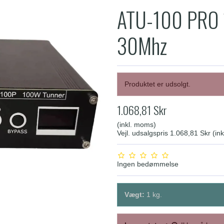
ATU-100 PRO 
30Mhz
Produktet er udsolgt.
1.068,81 Skr
(inkl. moms)
Vejl. udsalgspris 1.068,81 Skr
(in
Ingen bedømmelse
Vægt:
1
kg.