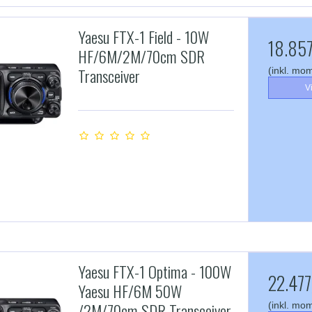
Yaesu FTX-1 Field - 10W
18.857
HF/6M/2M/70cm SDR
Transceiver
(inkl. mo
V
Yaesu FTX-1 Optima - 100W
22.477
Yaesu HF/6M 50W
/2M/70cm SDR Transceiver
(inkl. mo