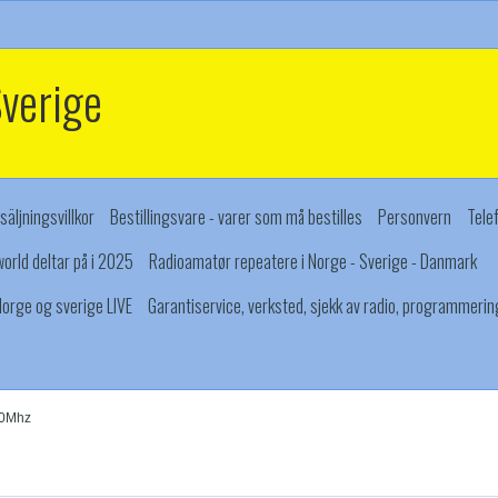
Sverige
säljningsvillkor
Bestillingsvare - varer som må bestilles
Personvern
Tele
orld deltar på i 2025
Radioamatør repeatere i Norge - Sverige - Danmark
orge og sverige LIVE
Garantiservice, verksted, sjekk av radio, programmerin
30Mhz