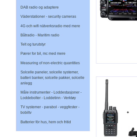
DAB radio og adaptere
Väderstationer - security cameras
4G och wifi nätverksradio med mere
Båtradio - Maritim radio
Telt og turutstyr
Pærer for bil, mc med mere
Measuring of non-electric quantities
Solcelle paneler, solcelle systemer,
batteri banker, solcelle pakker, solcelle
anlegg
Måle instrumenter - Loddestasjoner -
Loddebolter - Loddetinn - Verktøy
TV systemer - parabol - veggfester -
bobiltv
Batterier för hus, hem och fritid