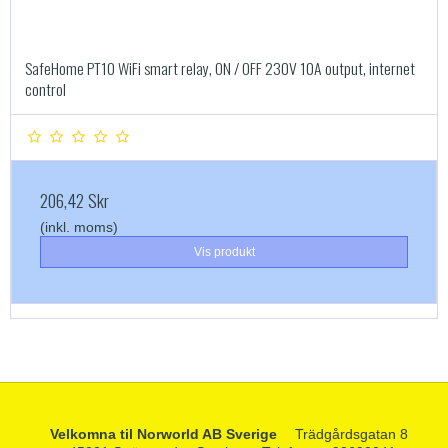
SafeHome PT10 WiFi smart relay, ON / OFF 230V 10A output, internet
control
206,42 Skr
(inkl. moms)
Vis produkt
Velkomna til Norworld AB Sverige
Trädgårdsgatan 8