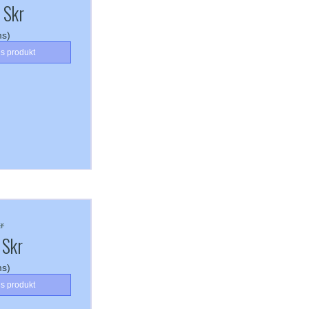
 Skr
ms)
is produkt
r
 Skr
ms)
is produkt