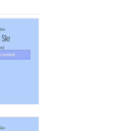
Skr
 Skr
ms)
is produkt
Skr