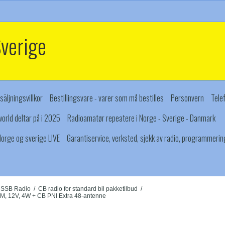
Sverige
säljningsvillkor
Bestillingsvare - varer som må bestilles
Personvern
Tele
orld deltar på i 2025
Radioamatør repeatere i Norge - Sverige - Danmark
orge og sverige LIVE
Garantiservice, verksted, sjekk av radio, programmerin
B SSB Radio
/
CB radio for standard bil pakketilbud
/
, 12V, 4W + CB PNI Extra 48-antenne