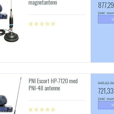
magnetantenn
877,29
(inkl. mo
V
PNI Escort HP-7120 med
848,62 Sk
PNI-48 antenne
721,33
(inkl. mo
V