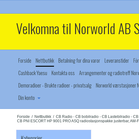
Velkomna til Norworld AB 
Forside
Nettbutikk
Betalning for dina varor
Leveranstider
För
Cashback Yaesu
Kontakta oss
Arrangementer og radiotreff Norw
Demoradioer - Brukte radioer - privatsalg
Norworld værstasjoner N
Din konto
Forside
/
Nettbutikk
/
CB Radio - CB bobilradio - CB Lastebilradio - C
CB PNI ESCORT HP 9001 PRO ASQ radiostasjonspakke justerbar, AM-FM
Kategorier