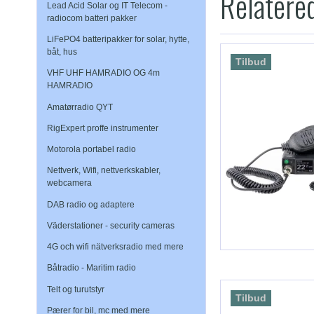
Relatere
Lead Acid Solar og IT Telecom -
radiocom batteri pakker
LiFePO4 batteripakker for solar, hytte,
båt, hus
Tilbud
VHF UHF HAMRADIO OG 4m
HAMRADIO
Amatørradio QYT
RigExpert proffe instrumenter
Motorola portabel radio
Nettverk, Wifi, nettverkskabler,
webcamera
DAB radio og adaptere
Väderstationer - security cameras
4G och wifi nätverksradio med mere
Båtradio - Maritim radio
Telt og turutstyr
Tilbud
Pærer for bil, mc med mere