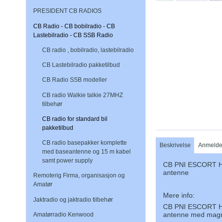
PRESIDENT CB RADIOS
CB Radio - CB bobilradio - CB
Lastebilradio - CB SSB Radio
CB radio , bobilradio, lastebilradio
CB Lastebilradio pakketilbud
CB Radio SSB modeller
CB radio Walkie talkie 27MHZ
tilbehør
CB radio for standard bil
pakketilbud
CB radio basepakker komplette
Beskrivelse
Anmelde
med baseantenne og 15 m kabel
samt power supply
CB PNI ESCORT HP
antenne
Remoterig Firma, organisasjon og
Amatør
Mere info:
Jaktradio og jaktradio tilbehør
CB PNI ESCORT HP
antenne med magn
Amatørradio Kenwood