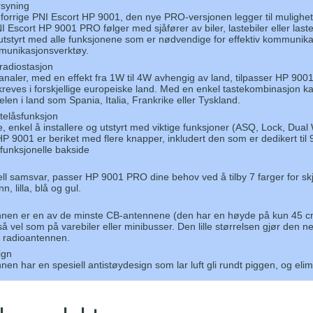
rsyning
 forrige PNI Escort HP 9001, den nye PRO-versjonen legger til mulighe
 Escort HP 9001 PRO følger med sjåfører av biler, lastebiler eller lasteb
utstyrt med alle funksjonene som er nødvendige for effektiv kommunika
munikasjonsverktøy.
radiostasjon
aler, med en effekt fra 1W til 4W avhengig av land, tilpasser HP 9001
eves i forskjellige europeiske land. Med en enkel tastekombinasjon k
gelen i land som Spania, Italia, Frankrike eller Tyskland.
telåsfunksjon
e, enkel å installere og utstyrt med viktige funksjoner (ASQ, Lock, Dua
 9001 er beriket med flere knapper, inkludert den som er dedikert til
funksjonelle bakside
ll samsvar, passer HP 9001 PRO dine behov ved å tilby 7 farger for sk
, lilla, blå og gul.
nnen er en av de minste CB-antennene (den har en høyde på kun 45 c
å vel som på varebiler eller minibusser. Den lille størrelsen gjør den n
d radioantennen.
ign
en har en spesiell antistøydesign som lar luft gli rundt piggen, og elim