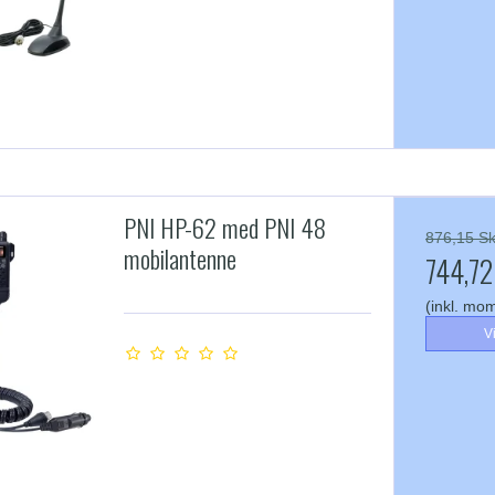
PNI HP-62 med PNI 48
876,15 Sk
mobilantenne
744,72
(inkl. mo
V