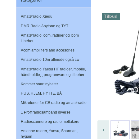
Tilbud
Amatørradio Xiegu
DMR Radio Anytone og TYT
Amatørradio Icom, radioer og Icom
tilbehør
Acom amplifiers and accesories
Amatørradio 10m allmode også cw
Amatørradio Yaesu HF radioer, mobile,
håndholdte, , programvare og tilbehør
Kommer snart nyheter
HUS, HJEM, HYTTE, BÅT
Mikrofoner for CB radio og amatørradio
1 Proff radiosamband diverse
Radioscannere og radio mottakere
Antenne rotorer, Yaesu, Sharman,
hygain