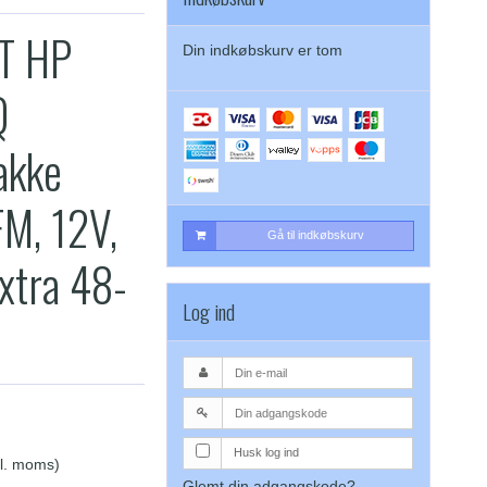
T HP
Din indkøbskurv er tom
Q
akke
FM, 12V,
Gå til indkøbskurv
xtra 48-
Log ind
Husk log ind
kl. moms)
Glemt din adgangskode?