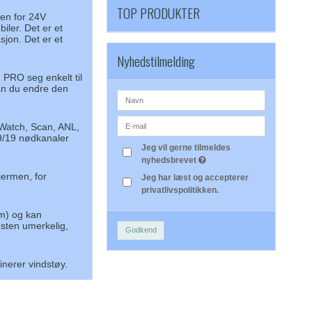
TOP PRODUKTER
ten for 24V
iler. Det er et
sjon. Det er et
Nyhedstilmelding
 PRO seg enkelt til
an du endre den
l Watch, Scan, ANL,
 9/19 nødkanaler
Jeg vil gerne tilmeldes
nyhedsbrevet
jermen, for
Jeg har læst og accepterer
privatlivspolitikken.
m) og kan
esten umerkelig,
Godkend
inerer vindstøy.