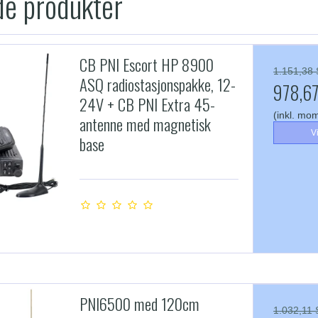
de produkter
CB PNI Escort HP 8900
1.151,38 
ASQ radiostasjonspakke, 12-
978,67
24V + CB PNI Extra 45-
(inkl. mo
antenne med magnetisk
V
base
PNI6500 med 120cm
1.032,11 