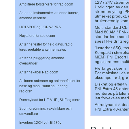
12V / 24V strømfo
Amplifiere forsterkere for radiocom
Utviklingen av den
strømforsyning. PNI
Antenne instrumenter, antenne tunere,
utmerket produkt, 
antenne vendere
brukervennlig kom
Multi-standard CB 
HOTSPOT og LORA APRS
Med 80 AM / FM-kan
Høytalere for radiocom
standardene som kr
spesifikke driftsre
Antenne fester for field days, radio
Justerbar ASQ, tas
turer, portable antennemaster.
Kompakt i størrels
MEM) PNI Escort HP
Antenne plugger og antenne
og skjermens multi
overganger
Flerfarget skjerm
Antennekabel Radiocom
For maksimal visue
eksempel rød, grønn
Alt innen antenner og antennefester for
Diskret og effektiv
base og mobil samt baluner og
PNI Extra 48-ante
radiorør
monteres på biler s
lett forveksles me
Dummyload for HF, VHF , SHF og mere
Aerodynamisk des
Strömförsörjning, växelriktare och
PNI Extra 48-antenn
omvandlare
Invertere 12/24 volt til 230v