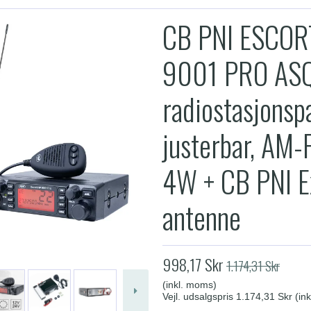
CB PNI ESCOR
9001 PRO AS
radiostasjonsp
justerbar, AM-
4W + CB PNI E
antenne
998,17 Skr
1.174,31 Skr
(inkl. moms)
Vejl. udsalgspris 1.174,31 Skr
(in