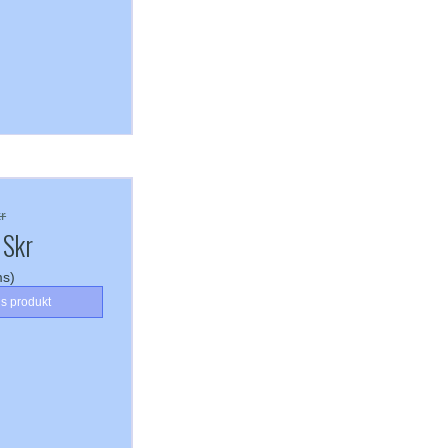
r
 Skr
ms)
is produkt