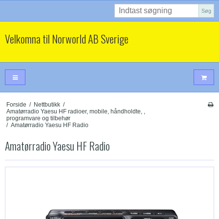
Søg
Velkomna til Norworld AB Sverige
Forside
/
Nettbutikk
/
Amatørradio Yaesu HF radioer, mobile, håndholdte, ,
programvare og tilbehør
/
Amatørradio Yaesu HF Radio
Amatørradio Yaesu HF Radio