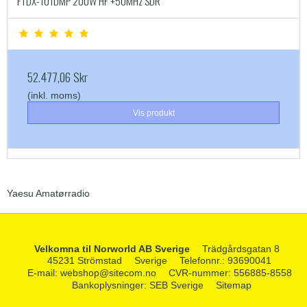
FTDX-101DMP 200W HF +50MHz SDR
52.477,06 Skr
(inkl. moms)
Vis produkt
Yaesu Amatørradio
Velkomna til Norworld AB Sverige
Trädgårdsgatan 8
45231 Strömstad
Sverige
Telefonnr.
:
93690041
E-mail
:
webshop@sitecom.no
CVR-nummer
:
556885-8558
Bankoplysninger
:
SEB Sverige
Sitemap