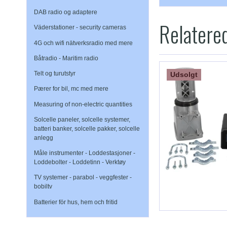
DAB radio og adaptere
Relatere
Väderstationer - security cameras
4G och wifi nätverksradio med mere
Båtradio - Maritim radio
Telt og turutstyr
Udsolgt
Pærer for bil, mc med mere
Measuring of non-electric quantities
Solcelle paneler, solcelle systemer,
batteri banker, solcelle pakker, solcelle
anlegg
Måle instrumenter - Loddestasjoner -
Loddebolter - Loddetinn - Verktøy
TV systemer - parabol - veggfester -
bobiltv
Batterier för hus, hem och fritid