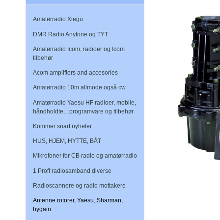
Amatørradio Xiegu
DMR Radio Anytone og TYT
Amatørradio Icom, radioer og Icom
tilbehør
Acom amplifiers and accesories
Amatørradio 10m allmode også cw
Amatørradio Yaesu HF radioer, mobile,
håndholdte, , programvare og tilbehør
Kommer snart nyheter
HUS, HJEM, HYTTE, BÅT
Mikrofoner for CB radio og amatørradio
1 Proff radiosamband diverse
Radioscannere og radio mottakere
Antenne rotorer, Yaesu, Sharman,
hygain