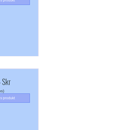
is produkt
 Skr
ms)
is produkt