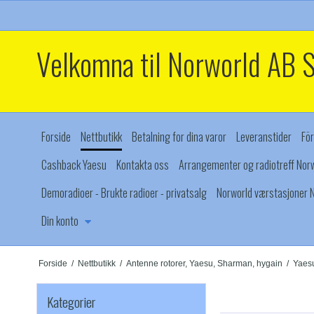
Velkomna til Norworld AB 
Forside
Nettbutikk
Betalning for dina varor
Leveranstider
För
Cashback Yaesu
Kontakta oss
Arrangementer og radiotreff Norw
Demoradioer - Brukte radioer - privatsalg
Norworld værstasjoner N
Din konto
Forside
/
Nettbutikk
/
Antenne rotorer, Yaesu, Sharman, hygain
/
Yaes
Kategorier