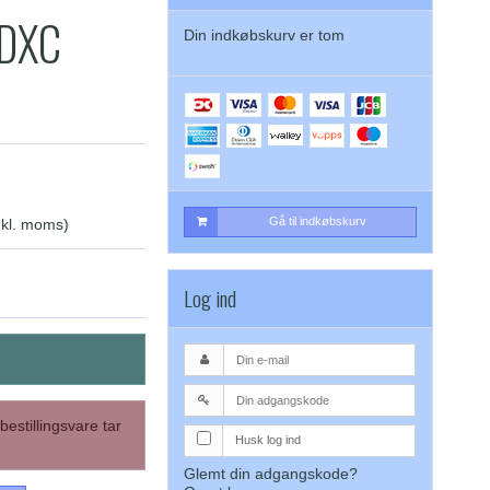
0DXC
Din indkøbskurv er tom
Gå til indkøbskurv
nkl. moms)
Log ind
bestillingsvare tar
Husk log ind
Glemt din adgangskode?