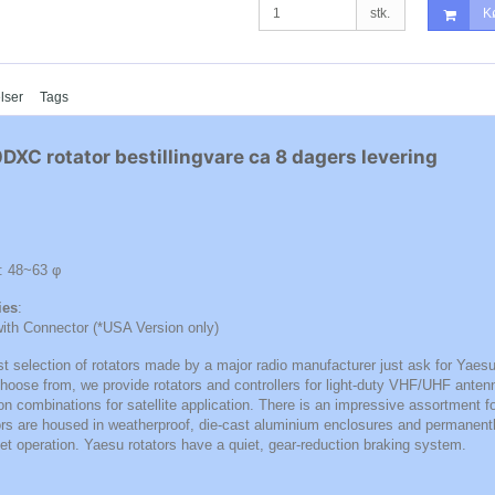
stk.
K
lser
Tags
XC rotator bestillingvare ca 8 dagers levering
: 48~63 φ
ies
:
with Connector (*USA Version only)
est selection of rotators made by a major radio manufacturer just ask for Yaes
choose from, we provide rotators and controllers for light-duty VHF/UHF anten
n combinations for satellite application. There is an impressive assortment for
ors are housed in weatherproof, die-cast aluminium enclosures and permanently
et operation. Yaesu rotators have a quiet, gear-reduction braking system.