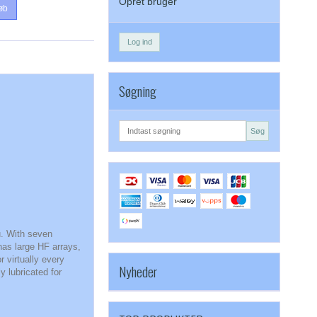
Opret bruger
øb
Log ind
Søgning
Søg
u. With seven
nas large HF arrays,
 virtually every
Nyheder
 lubricated for