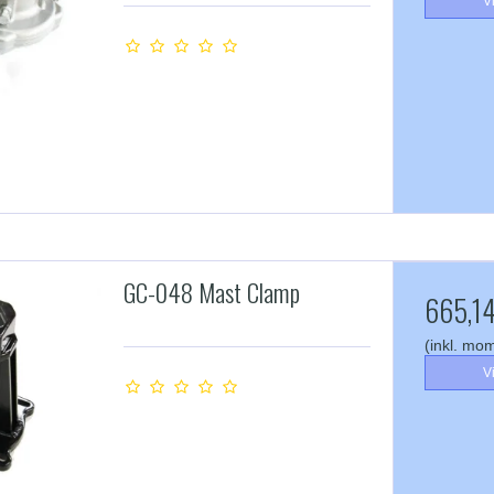
V
GC-048 Mast Clamp
665,14
(inkl. mo
V