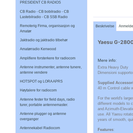
PRESIDENT CB RADIOS
CB Radio - CB bobilradio - CB
Lastebilradio - CB SSB Radio
Remoterig Firma, organisasjon og
Beskrivelse
Anmelde
Amatør
Jaktradio og jaktradio tilbehør
Yaesu G-2800D
Amatørradio Kenwood
Amplifiere forsterkere for radiocom
Mere info:
Extra Heavy Duty
Antenne instrumenter, antenne tunere,
Dimensioni supporto
antenne vendere
HOTSPOT og LORA APRS
Supplied Accessor
40 m Control cable 
Høytalere for radiocom
For the world's larg
Antenne fester for field days, radio
different models to 
turer, portable antennemaster.
and Azimuth-Elevatio
Antenne plugger og antenne
use. All Yaesu rotat
overganger
years of smooth, qui
Antennekabel Radiocom
Features
: