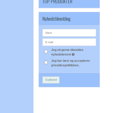
TOP PRODUKTER
Nyhedstilmelding
Jeg vil gerne tilmeldes
nyhedsbrevet
Jeg har læst og accepterer
privatlivspolitikken.
Godkend