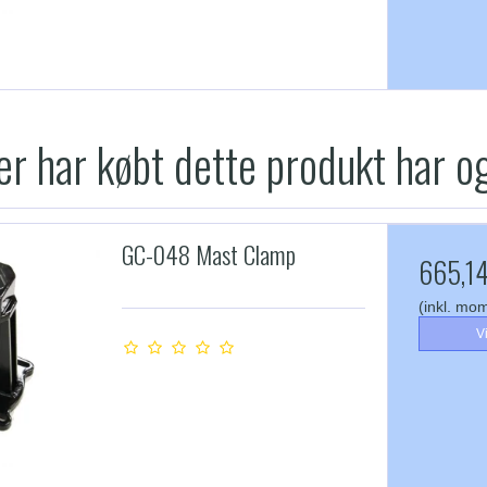
r har købt dette produkt har o
GC-048 Mast Clamp
665,14
(inkl. mo
V