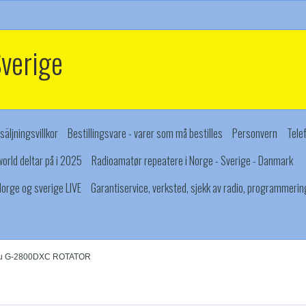
Sverige
säljningsvillkor
Bestillingsvare - varer som må bestilles
Personvern
Tele
orld deltar på i 2025
Radioamatør repeatere i Norge - Sverige - Danmark
orge og sverige LIVE
Garantiservice, verksted, sjekk av radio, programmerin
u G-2800DXC ROTATOR