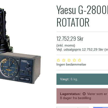
Yaesu G-280
ROTATOR
12.752,29 Skr
(inkl. moms)
Vejl. udsalgspris 12.752,29 Skr
(i
Ingen bedømmelse
Vægt:
6
kg.
Lagerstatus:
Varer som er 
8 dager fra bestilling