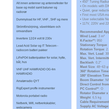
• 450° Tuning Radiu
Alt innen antenner og antennefester for
• On models with DX
base og mobil samt baluner og
• Quiet, gear reduct
radiorør
• First most USA-m
• User selectable No
Dummyload for HF, VHF , SHF og mere
• 117V, 220V and 2
Strömförsörjning, växelriktare och
omvandlare
Recommended Appl
Wind Load
: 3
m²
Invertere 12/24 volt til 230v
K-Factor*
³
:
950
Stationary Torque
:
Lead Acid Solar og IT Telecom -
Rotation Torque
: 2
radiocom batteri pakker
Max. Vert. Load
: 3
LiFePO4 batteripakker for solar, hytte,
Max. Vert. Intermit
båt, hus
Backlash
: 0,2°
Mast Size
: 48~63 φ
VHF UHF HAMRADIO OG 4m
360° Rotation Time
HAMRADIO
180° Elevation Tim
Boom Diameter
: N
Amatørradio QYT
Direct Control fro
RigExpert proffe instrumenter
PC Control*
: O
5
Rotator Diameter x
Motorola portabel radio
Weight
: 6,5 kg
Cable Requirement
Nettverk, Wifi, nettverkskabler,
Supply AC Voltage
webcamera