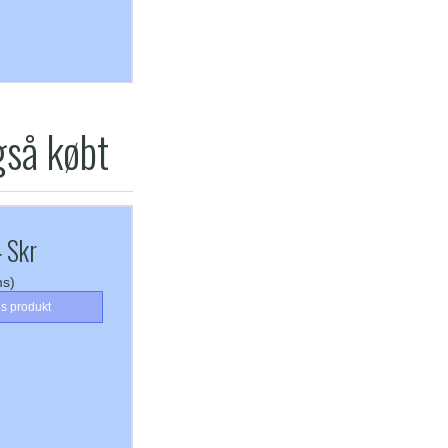
gså købt
 Skr
ms)
is produkt