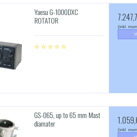
Yaesu G-1000DXC
7.247,
ROTATOR
(inkl. mo
V
GS-065, up to 65 mm Mast
1.059,
diamater
(inkl. mo