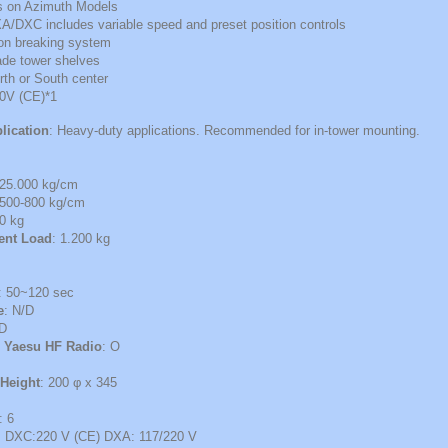
s on Azimuth Models
A/DXC includes variable speed and preset position controls
ion breaking system
ade tower shelves
rth or South center
20V (CE)*1
ication
: Heavy-duty applications. Recommended for in-tower mounting.
 25.000 kg/cm
.500-800 kg/cm
00 kg
tent Load
: 1.200 kg
: 50~120 sec
e
: N/D
/D
m Yaesu HF Radio
: O
 Height
: 200 φ x 345
: 6
: DXC:220 V (CE) DXA: 117/220 V