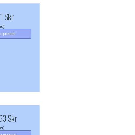
71 Skr
ms)
is produkt
63 Skr
ms)