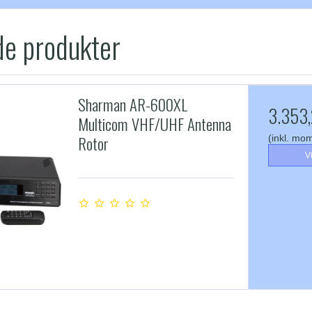
de produkter
Sharman AR-600XL
3.353,
Multicom VHF/UHF Antenna
Rotor
(inkl. mo
V