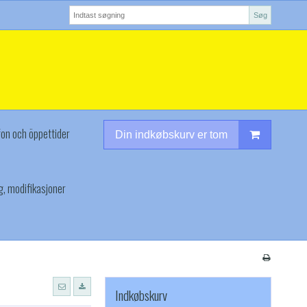
Søg
fon och öppettider
Din indkøbskurv er tom
g, modifikasjoner
Indkøbskurv